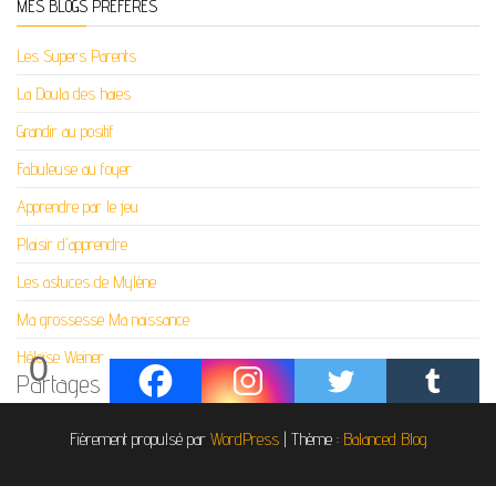
MES BLOGS PRÉFÉRÉS
Les Supers Parents
La Doula des haies
Grandir au positif
Fabuleuse au foyer
Apprendre par le jeu
Plaisir d'apprendre
Les astuces de Mylène
Ma grossesse Ma naissance
Héloïse Weiner
0
Partages
Fièrement propulsé par
WordPress
|
Thème :
Balanced Blog