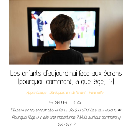
Les enfants d’aujourd’hui face aux écrans
(pourquoi, comment, à quel âge,…?)
Apprentissage
Développement de l'enfant
Parentalité
Par
SHIRLEY
3
Découvrez les enjeux des enfants d’aujourd’hui face aux écrans ➽
Pourquoi l’âge a-t-elle une importance ? Mais surtout comment y
faire face ?