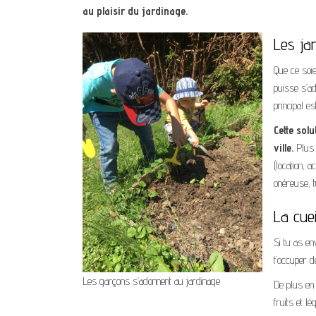
au plaisir du jardinage.
Les ja
Que ce soi
puisse s’ad
principal es
Cette sol
ville.
Plus 
(location, 
onéreuse, t
La cuei
Si tu as en
t’occuper de
Les garçons s’adonnent au jardinage
De plus en 
fruits et l