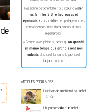
Passionné de parentalité, j’ai à cœur d’
aider
les familles à être heureuses et
épanouis au quotidien
, en partageant mes
connaissances, mes découvertes et mes
 de
expériences .
« Grandir avec plaisir », parce qu’
on grandit
en même temps que grandissent nos
enfants
et si c’est fait dans la joie, c’est
toujours mieux.
ARTICLES POPULAIRES
vec
Le réservoir émotionnel de l’enfant
22
L’hypersensibilité d’un enfant :