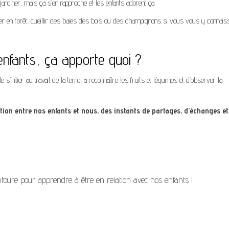
jardiner, mais ça s’en rapproche et les enfants adorent ça.
ler en forêt, cueillir des baies des bois ou des champignons si vous vous y connai
enfants, ça apporte quoi ?
e s’initier au travail de la terre, à reconnaître les fruits et légumes et d’observer la
ion entre nos enfants et nous, des instants de partages, d’échanges et
ntoure pour apprendre à être en relation avec nos enfants !