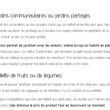
rdins communautaires ou jardins partagés
ent des associations ou des groupes d’amis qui se mettent ensemble pour que chac
onner au plaisir du jardinage ou la location d’un espace extérieur en périphérie de la vi
t d’avoir un lieu où l’on peut jardiner.
ution permet de jardiner avec les enfants, même lorsqu’on habite en ple
d’excuses pour s’y mettre. Évidemment, cela demande un petit investissement financ
achat de matériel ou encore cotisation de membres). Si tu recherches une solution mo
u peux toujours proposer ton aide et celle de tes enfants à ton voisin.
llette de fruits ou de légumes
vie de pouvoir bénéficier directement de manger des fruits et des légumes, sans de
 la germination, du repiquage ou de l’entretien, il y a la solution de la cueillette.
plus d’exploitations agricoles permettent aux particuliers de récolter eux-mêmes le
égumes.
Cela diminue le prix du produit tout en favorisant un moment