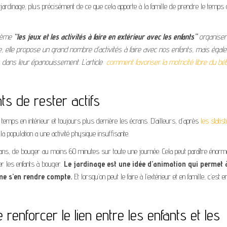
jardinage, plus précisément de ce que cela apporte à la famille de prendre le temps
thème
“les jeux et les activités à faire en extérieur avec les enfants”
organiser
te, elle propose un grand nombre d’activités à faire avec nos enfants, mais égal
 dans leur épanouissement. L’article
comment favoriser la motricité libre du bé
s de rester actifs
emps en intérieur et toujours plus derrière les écrans. D’ailleurs, d’après
les statis
a population a une activité physique insuffisante.
 ans, de bouger au moins 60 minutes sur toute une journée. Cela peut paraître énorm
ler les enfants à bouger.
Le jardinage est une idée d’animation qui permet 
me s’en rendre compte.
Et lorsqu’on peut le faire à l’extérieur et en famille, c’est 
enforcer le lien entre les enfants et les