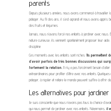
parents
Depuis plusieurs années, nous avons commencé à travailler la 
potager. Au fil des ans, il s’est agrandi et nous avons appris 
des fruits et légumes.
Jamais, nous n’avons forcé nos enfants à jardiner avec nous. É
nature curieuse, ils viennent spontanément proposer leur aide, p
discipline.
Ces moments avec les enfants sont riches.
Ils permettent 
d’avoir parfois de très bonnes discussions qui surgi
fortement la relation.
Il n’y a pas forcément besoin d’aller l
extraordinaires pour profiter d’être avec nos enfants. Quelqu
potager, à rigoler et refaire le monde peuvent suffire à offri
Les alternatives pour jardiner
Je suis consciente que nous n’avons pas tous la chance d’avoir
qui nous permet de jardiner avec nos enfants. Néanmoins,
il 