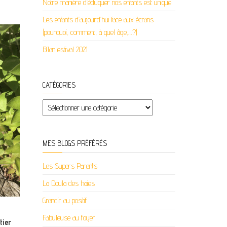
Notre manière d’éduquer nos enfants est unique
Les enfants d’aujourd’hui face aux écrans
(pourquoi, comment, à quel âge,…?)
Bilan estival 2021
CATÉGORIES
Catégories
MES BLOGS PRÉFÉRÉS
Les Supers Parents
La Doula des haies
Grandir au positif
Fabuleuse au foyer
tier