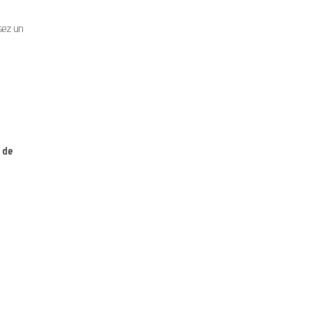
ssez un
 de