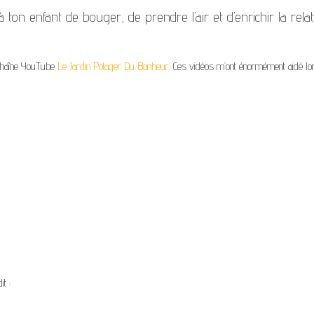
 à ton enfant de bouger, de prendre l’air et d’enrichir la rela
a chaîne YouTube
Le Jardin Potager Du Bonheur
. Ces vidéos m’ont énormément aidé l
dit :