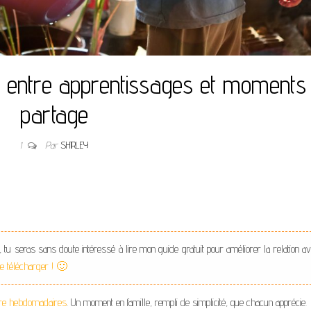
 : entre apprentissages et moments
partage
1
Par
SHIRLEY
, tu seras sans doute intéressé à lire mon guide gratuit pour améliorer la relation a
 le télécharger ! 🙂
ure hebdomadaires
. Un moment en famille, rempli de simplicité, que chacun apprécie.