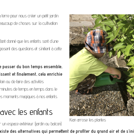
terre pour nous créer un petit jardin
beaucoup de choses sur la cultivation
tant donné que les enfants sont d’une
osent des questions et s’initient à cette
de passer du bon temps ensemble,
ssent et finalement, cela enrichie
oin ou de faire des activités
es minutes de temps en temps dans le
r des moments magiques à nos enfants.
 avec les enfants
Kian arrose les plantes
 un espace extérieur (jardin ou balcon)
existe des alternatives qui permettent de profiter du grand air et de s’ini