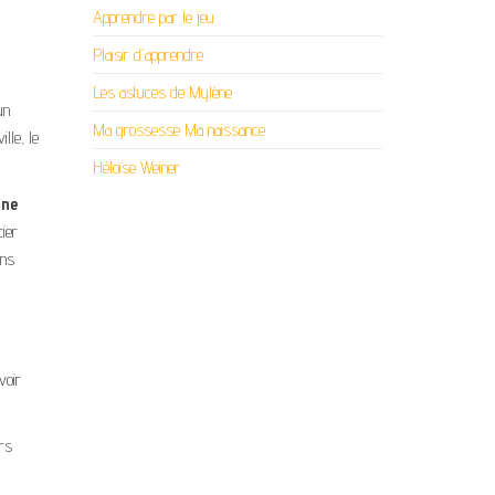
Apprendre par le jeu
Plaisir d'apprendre
Les astuces de Mylène
un
Ma grossesse Ma naissance
lle, le
Héloïse Weiner
ine
ier
ins
voir
urs