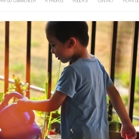
PAR OÙ COMMENCER
À PROPOS
PODCAST
CONTACT
PLAN DU