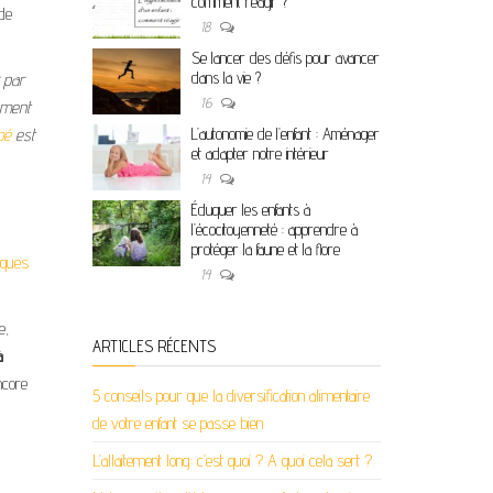
comment réagir ?
 de
18
Se lancer des défis pour avancer
dans la vie ?
 par
16
ement
bé
est
L’autonomie de l’enfant : Aménager
et adapter notre intérieur
14
Éduquer les enfants à
l’écocitoyenneté : apprendre à
protéger la faune et la flore
tiques
14
e,
ARTICLES RÉCENTS
à
encore
5 conseils pour que la diversification alimentaire
de votre enfant se passe bien
L’allaitement long: c’est quoi ? A quoi cela sert ?