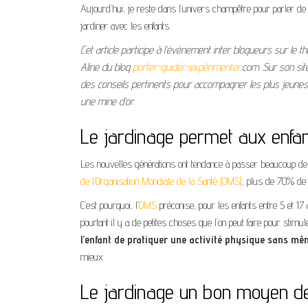
Aujourd’hui, je reste dans l’univers champêtre pour parler de 
jardiner avec les enfants.
Cet article participe à l’événement inter blogueurs sur le 
Aline du blog
porter-guider-expérimenter
.com
. Sur son si
des conseils pertinents pour accompagner les plus jeunes
une mine d’or.
Le jardinage permet aux enfant
Les nouvelles générations ont tendance à passer beaucoup de t
de l’Organisation Mondiale de la Santé (OMS)
, plus de 70% de l
C’est pourquoi, l’
OMS
préconise, pour les enfants entre 5 et 17
pourtant il y a de petites choses que l’on peut faire pour stimu
l’enfant de pratiquer une activité physique sans mê
mieux.
Le jardinage un bon moyen de r