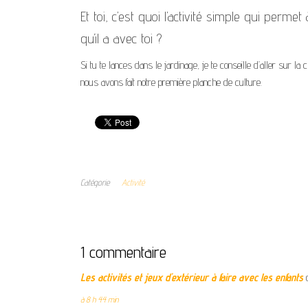
Et toi, c’est quoi l’activité simple qui permet
qu’il a avec toi ?
Si tu te lances dans le jardinage, je te conseille d’aller sur l
nous avons fait notre première planche de culture.
Catégorie
Activité
1 commentaire
Les activités et jeux d'extérieur à faire avec les enfants
à 8 h 44 min