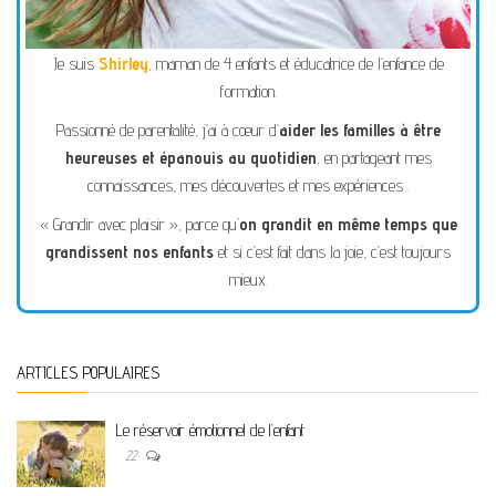
Je suis
Shirley
, maman de 4 enfants et éducatrice de l’enfance de
formation.
Passionné de parentalité, j’ai à cœur d’
aider les familles à être
heureuses et épanouis au quotidien
, en partageant mes
connaissances, mes découvertes et mes expériences .
« Grandir avec plaisir », parce qu’
on grandit en même temps que
grandissent nos enfants
et si c’est fait dans la joie, c’est toujours
mieux.
ARTICLES POPULAIRES
Le réservoir émotionnel de l’enfant
22