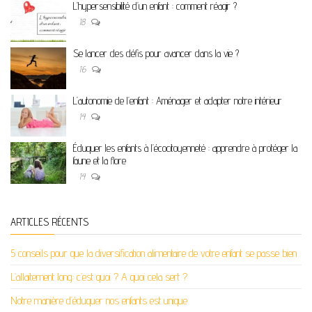
L’hypersensibilité d’un enfant : comment réagir ?
18
Se lancer des défis pour avancer dans la vie ?
16
L’autonomie de l’enfant : Aménager et adapter notre intérieur
14
Éduquer les enfants à l’écocitoyenneté : apprendre à protéger la
faune et la flore
14
ARTICLES RÉCENTS
5 conseils pour que la diversification alimentaire de votre enfant se passe bien
L’allaitement long: c’est quoi ? A quoi cela sert ?
Notre manière d’éduquer nos enfants est unique