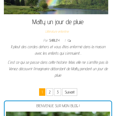
Matty un jour de pluie
Littérature enfantine
Par
SHIRLEY
1
Il pleut des cordes dehors et vous êtes enfermé dans la maison
avec les enfants qui s’ennuient…
C’est ce qui se passe dans cette histoire. Mais elle ne s’arrête pas là.
Venez découvrir l’imaginaire débordant de Matty pendant un jour de
pluie.
Pagination des publications
1
2
3
Suivant
BIENVENUE SUR MON BLOG !