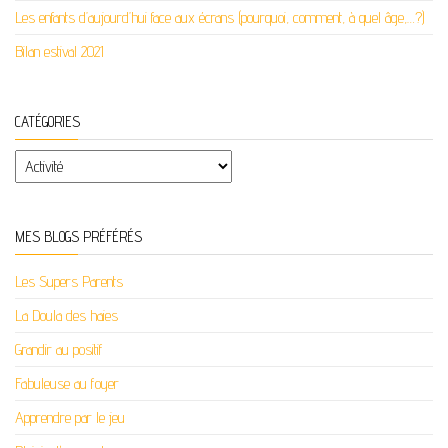
Les enfants d’aujourd’hui face aux écrans (pourquoi, comment, à quel âge,…?)
Bilan estival 2021
CATÉGORIES
Catégories
MES BLOGS PRÉFÉRÉS
Les Supers Parents
La Doula des haies
Grandir au positif
Fabuleuse au foyer
Apprendre par le jeu