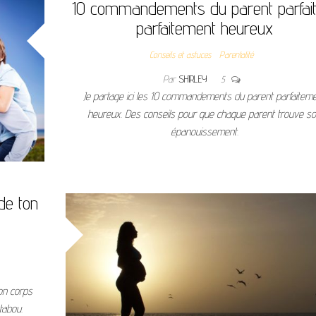
10 commandements du parent parfait
parfaitement heureux
Conseils et astuces
Parentalité
Par
SHIRLEY
5
Je partage ici les 10 commandements du parent parfaitem
heureux. Des conseils pour que chaque parent trouve s
épanouissement.
de ton
on corps
tabou.