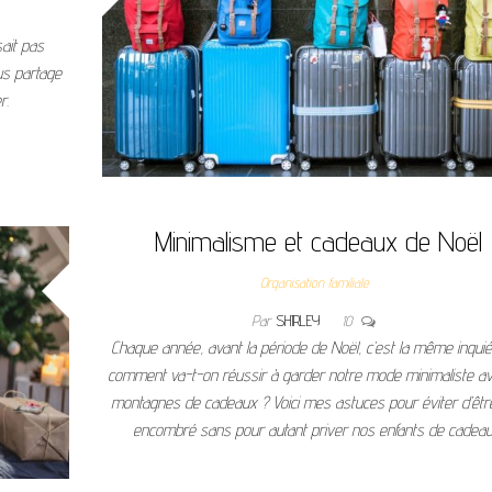
ait pas
us partage
r.
Minimalisme et cadeaux de Noël
Organisation familiale
Par
SHIRLEY
10
Chaque année, avant la période de Noël, c’est la même inquié
comment va-t-on réussir à garder notre mode minimaliste av
montagnes de cadeaux ? Voici mes astuces pour éviter d’êtr
encombré sans pour autant priver nos enfants de cadeau