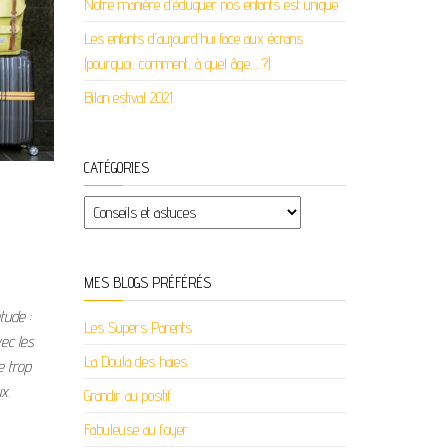
Notre manière d’éduquer nos enfants est unique
Les enfants d’aujourd’hui face aux écrans
(pourquoi, comment, à quel âge,…?)
Bilan estival 2021
CATÉGORIES
Catégories
MES BLOGS PRÉFÉRÉS
tude :
Les Supers Parents
ec les
La Doula des haies
e trop
x.
Grandir au positif
Fabuleuse au foyer