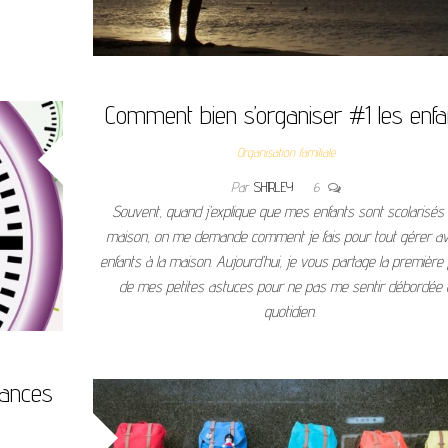
Comment bien s’organiser #1 les enfa
Organisation familiale
Par
SHIRLEY
6
Souvent, quand j’explique que mes enfants sont scolarisés 
maison, on me demande comment je fais pour tout gérer a
enfants à la maison. Aujourd’hui, je vous partage la première 
de mes petites astuces pour ne pas me sentir débordée 
quotidien.
cances