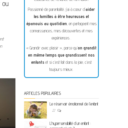
 ou
Passionné de parentalité, j’ai à cœur d’
aider
les familles à être heureuses et
épanouis au quotidien
, en partageant mes
connaissances, mes découvertes et mes
expériences .
ent
on
« Grandir avec plaisir », parce qu’
on grandit
en même temps que grandissent nos
enfants
et si c’est fait dans la joie, c’est
toujours mieux.
ARTICLES POPULAIRES
Le réservoir émotionnel de l’enfant
22
L’hypersensibilité d’un enfant :