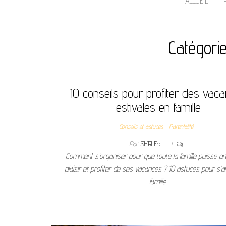
ACCUEIL
Catégori
10 conseils pour profiter des vac
estivales en famille
Conseils et astuces
Parentalité
Par
SHIRLEY
1
Comment s’organiser pour que toute la famille puisse p
plaisir et profiter de ses vacances ? 10 astuces pour s
famille.