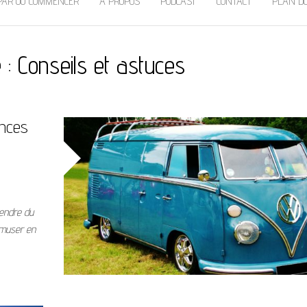
PAR OÙ COMMENCER
À PROPOS
PODCAST
CONTACT
PLAN DU
e :
Conseils et astuces
ances
rendre du
’amuser en