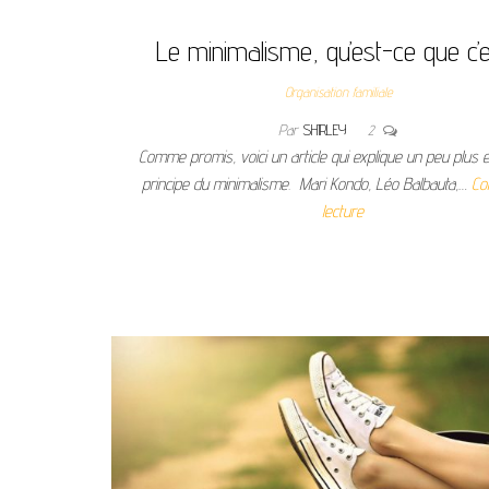
Le minimalisme, qu’est-ce que c’e
Organisation familiale
Par
SHIRLEY
2
Comme promis, voici un article qui explique un peu plus en
principe du minimalisme. Mari Kondo, Léo Balbauta,…
Co
lecture