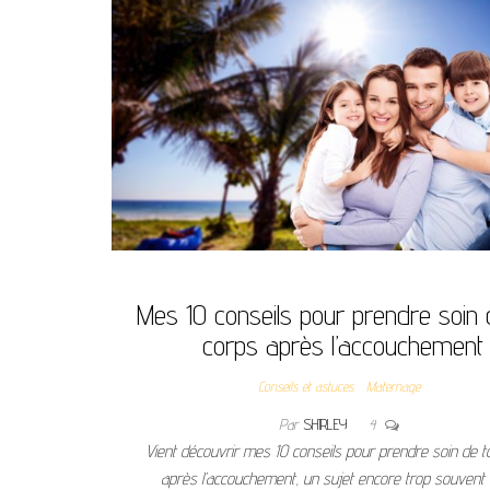
Mes 10 conseils pour prendre soin 
corps après l’accouchement
Conseils et astuces
Maternage
Par
SHIRLEY
4
Vient découvrir mes 10 conseils pour prendre soin de t
après l’accouchement, un sujet encore trop souvent 