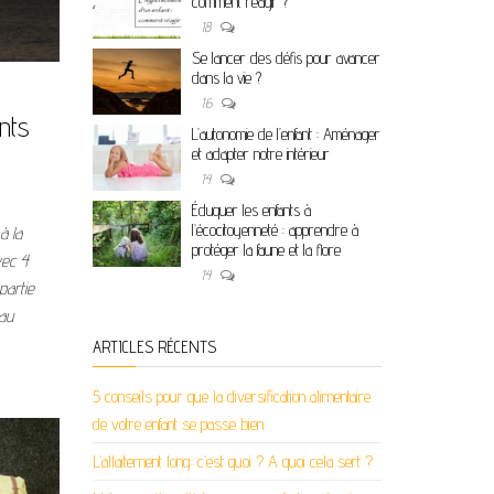
comment réagir ?
18
Se lancer des défis pour avancer
dans la vie ?
16
nts
L’autonomie de l’enfant : Aménager
et adapter notre intérieur
14
Éduquer les enfants à
l’écocitoyenneté : apprendre à
à la
protéger la faune et la flore
vec 4
14
partie
au
ARTICLES RÉCENTS
5 conseils pour que la diversification alimentaire
de votre enfant se passe bien
L’allaitement long: c’est quoi ? A quoi cela sert ?