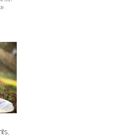
 de…
nts,