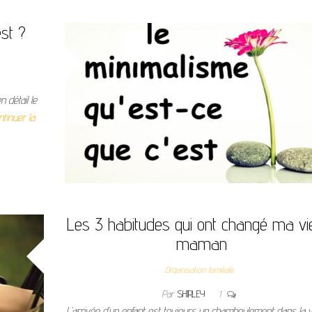
st ?
 détail le
ntinuer la
Les 3 habitudes qui ont changé ma vi
maman
Organisation familiale
Par
SHIRLEY
1
L’arrivée d’un enfant est toujours un chamboulement dans la v