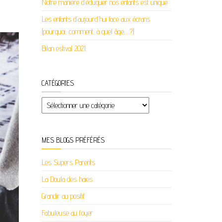
Notre manière d’éduquer nos enfants est unique
Les enfants d’aujourd’hui face aux écrans
(pourquoi, comment, à quel âge,…?)
Bilan estival 2021
CATÉGORIES
Catégories
MES BLOGS PRÉFÉRÉS
Les Supers Parents
La Doula des haies
Grandir au positif
Fabuleuse au foyer