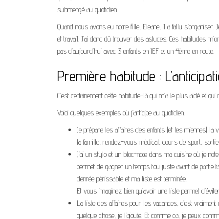
submergé au quotidien.
Quand nous avons eu notre fille, Eleane, il a fallu s’organiser. J
et travail. J’ai donc dû trouver des astuces. Ces habitudes m’ont
pas d’aujourd’hui avec 3 enfants en IEF et un 4ème en route.
Première habitude : L’anticipat
C’est certainement cette habitude-là qui m’a le plus aidé et 
Voici quelques exemples où j’anticipe au quotidien.
Je prépare les affaires des enfants (et les miennes) la ve
la famille, rendez-vous médical, cours de sport, sortie 
J’ai un stylo et un bloc-note dans ma cuisine où je not
permet de gagner un temps fou juste avant de partie f
denrée périssable et ma liste est terminée.
Et vous imaginez bien qu’avoir une liste permet d’év
La liste des affaires pour les vacances, c’est vraiment
quelque chose, je l’ajoute. Et comme ca, je peux commen