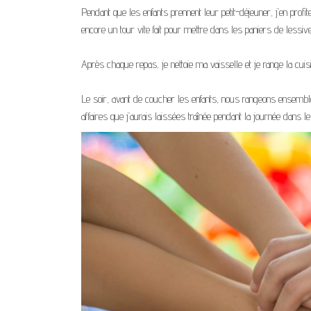
Pendant que les enfants prennent leur petit-déjeuner, j’en profit
encore un tour vite fait pour mettre dans les paniers de lessi
Après chaque repas, je nettoie ma vaisselle et je range la cuis
Le soir, avant de coucher les enfants, nous rangeons ensembl
affaires que j’aurais laissées traînée pendant la journée dans l