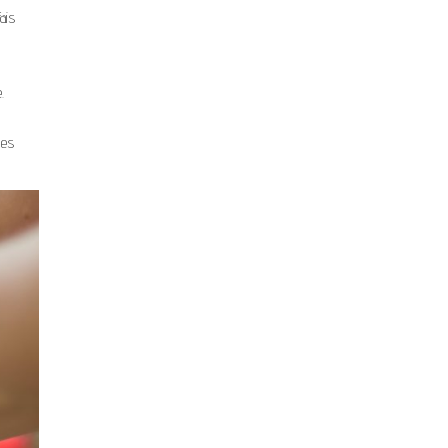
ais
e.
ues