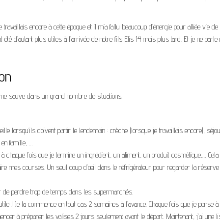
e travaillais encore à cette époque et il m’a fallu beaucoup d’énergie pour alliée vie de 
 été d’autant plus utiles à l’arrivée de notre fils Elis 14 mois plus tard. Et je ne par
ion
qui me sauve dans un grand nombre de situations.
ille lorsqu’ils doivent partir le lendemain : crèche (lorsque je travaillais encore), séj
en famille, …
e à chaque fois que je termine un ingrédient, un aliment, un produit cosmétique,… Cel
aire mes courses. Un seul coup d’œil dans le réfrigérateur pour regarder la réserve
iter de perdre trop de temps dans les supermarchés.
 utile ! Je la commence en tout cas 2 semaines à l’avance. Chaque fois que je pense à
cer à préparer les valises 2 jours seulement avant le départ. Maintenant, j’ai une li