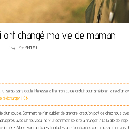
ui ont changé ma vie de maman
1
Par
SHIRLEY
, tu seras sans doute intéressé à lire mon guide gratuit pour améliorer la relation a
 le télécharger ! 🙂
vie d’un couple. Comment ne rien oublier de prendre lorsqu’on part de chez nous ave
 ménagères avec un nouveau-né ? Et comment se faire à manger ? Et la pile de linge 
nt mère. Alors, voici quelques habitudes que j’ai adoptées pour réussir à ne pas ê