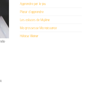
Apprendre par le jeu
Plaisir d'apprendre
Les astuces de Mylène
Ma grossesse Ma naissance
Héloïse Weiner
ille
.
i,