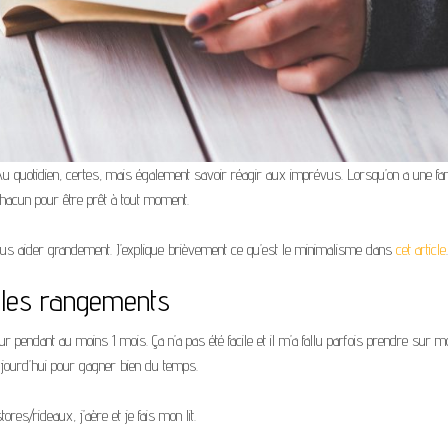
Au quotidien, certes, mais également savoir réagir aux imprévus. Lorsqu’on a une fam
 chacun pour être prêt à tout moment.
s aider grandement. J’explique brièvement ce qu’est le minimalisme dans
cet article
r les rangements
jour pendant au moins 1 mois. Ça n’a pas été facile et il m’a fallu parfois prendre sur mo
ujourd’hui pour gagner bien du temps.
res/rideaux, j’aère et je fais mon lit.