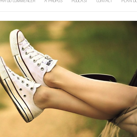
PAR OÙ COMMENCER
À PROPOS
PODCAST
CONTACT
PLAN DU