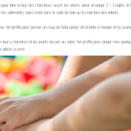
e pour faire le tour des chambres, ouvrir les stores, aérer et ranger 2 – 3 objets. Je f
ve les vêtements sales resté dans la salle de bain ou la chambre des enfants.
ine. J’en profite pour passer un coup de balai autour de la table à manger et la cuisin
e leurs chambres et les jouets laissés au salon. J’en profite pour ranger mes quelq
es pièces à vivre.