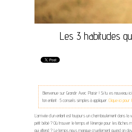
Les 3 habitudes q
Bienvenue sur Grandir Avec Plaisir ! Si tu es nouveau ici
ton enfant : 5 conseils simples à appliquer.
Clique ici pour
L’arrivée d’un enfant est toujours un chamboulement dans la 
petit bébé ? Où trouver le temps et l’énergie pour les tâches
qui attend ? Le temps nous manque cruellement quand on devie