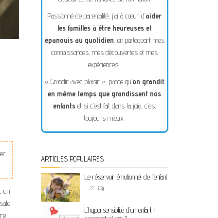
Passionné de parentalité, j’ai à cœur d’
aider
les familles à être heureuses et
épanouis au quotidien
, en partageant mes
connaissances, mes découvertes et mes
expériences .
« Grandir avec plaisir », parce qu’
on grandit
en même temps que grandissent nos
enfants
et si c’est fait dans la joie, c’est
toujours mieux.
vec
ARTICLES POPULAIRES
Le réservoir émotionnel de l’enfant
22
c un
sale
L’hypersensibilité d’un enfant :
tre