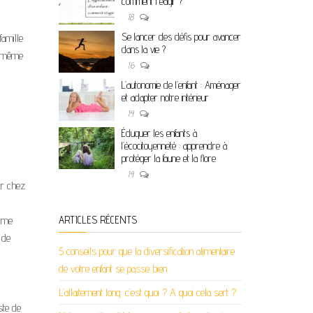
comment réagir ?
18
Se lancer des défis pour avancer
famille
dans la vie ?
le même
16
L’autonomie de l’enfant : Aménager
et adapter notre intérieur
14
Éduquer les enfants à
l’écocitoyenneté : apprendre à
protéger la faune et la flore
14
our chez
a me
ARTICLES RÉCENTS
 de
5 conseils pour que la diversification alimentaire
de votre enfant se passe bien
L’allaitement long: c’est quoi ? A quoi cela sert ?
ste de