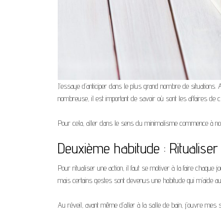
J’essaye d’anticiper dans le plus grand nombre de situations. 
nombreuse, il est important de savoir où sont les affaires de
Pour cela, aller dans le sens du minimalisme commence à nou
Deuxième habitude : Ritualise
Pour ritualiser une action, il faut se motiver à la faire chaque 
mais certains gestes sont devenus une habitude qui m’aide a
Au réveil, avant même d’aller à la salle de bain, j’ouvre mes sto