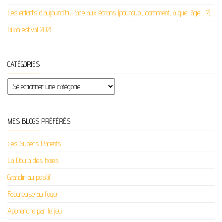
Les enfants d’aujourd’hui face aux écrans (pourquoi, comment, à quel âge,…?)
Bilan estival 2021
CATÉGORIES
Catégories
MES BLOGS PRÉFÉRÉS
Les Supers Parents
La Doula des haies
Grandir au positif
Fabuleuse au foyer
Apprendre par le jeu