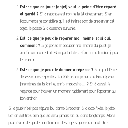
Est-ce que ce jouet (objet) vaut la peine d’être réparé
et gardé ?
Si la réponse est non, je le jet directement. Si en
l’occurrence je considère qu’il est intéressant de préserver cet
objet, je passe à la question suivante.
Est-ce que je peux le réparer moi-même, et si oui,
comment ?
Si je pense m’occuper moi-même du jouet, je
planifie un moment (il est important de ce fixer un ultimatum) pour
le réparer.
Est-ce que je peux le donner à réparer ?
Si le problème
dépasse mes capacités, je réfléchis où je peux le faire réparer
(membres de la famille, amis, magasins,…) ? Et là aussi, je
regarde pour trouver un moment rapidement pour l’apporter au
bon endroit.
Si le jouet n’est pas réparé (ou donné à réparer) à la date fixée, je jette.
Car on sait très bien que se sera jamais fait, ou dans longtemps. Alors
pour éviter de garder indéfiniment des objets qui seront peut-être