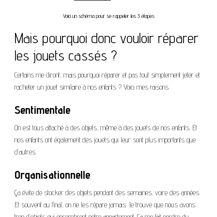
Voici un schéma pour se rappeler les 3 étapes
Mais pourquoi donc vouloir réparer
les jouets cassés ?
Certains me diront, mais pourquoi réparer et pas tout simplement jeter et
racheter un jouet similaire à nos enfants ? Voici mes raisons.
Sentimentale
On est tous attaché à des objets, même à des jouets de nos enfants. Et
nos enfants ont également des jouets qui leur sont plus importants que
d’autres.
Organisationnelle
Ça évite de stocker des objets pendant des semaines, voire des années.
Et souvent au final, on ne les répare jamais. Je trouve que nous avons
trop d’objets qui encombrent notre appartement. Ca me fait perdre du