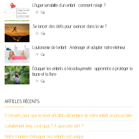
L’hypersensibilité d’un enfant : comment réagir ?
18
Se lancer des défis pour avancer dans la vie ?
16
L’autonomie de l’enfant : Aménager et adapter notre intérieur
14
Éduquer les enfants à l’écocitoyenneté : apprendre à protéger la
faune et la flore
14
ARTICLES RÉCENTS
5 conseils pour que la diversification alimentaire de votre enfant se passe bien
L’allaitement long: c’est quoi ? A quoi cela sert ?
Notre manière d’éduquer nos enfants est unique