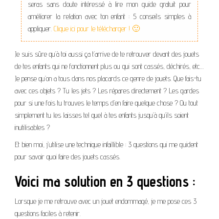
seras sans doute intéressé à lire mon guide gratuit pour
améliorer la relation avec ton enfant : 5 conseils simples à
appliquer.
Clique ici pour le télécharger ! 🙂
Je suis sûre qu’à toi aussi ça t’arrive de te retrouver devant des jouets
de tes enfants qui ne fonctionnent plus ou qui sont cassés, déchirés, etc…
Je pense qu’on a tous dans nos placards ce genre de jouets. Que fais-tu
avec ces objets ? Tu les jets ? Les répares directement ? Les gardes
pour si une fois tu trouves le temps d’en faire quelque chose ? Ou tout
simplement tu les laisses tel quel à tes enfants jusqu’à qu’ils soient
inutilisables ?
Et bien moi, j’utilise une technique infaillible : 3 questions qui me guident
pour savoir quoi faire des jouets cassés.
Voici ma solution en 3 questions :
Lorsque je me retrouve avec un jouet endommagé, je me pose ces 3
questions faciles à retenir.