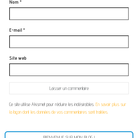
Nom
*
E-mail
*
Site web
Ce site utilise Akismet pour réduire les indésirables.
En savoir plus sur
la façon dont les données de vos commentaires sont traitées
.
BIENVENUE SUR MON BLOG !