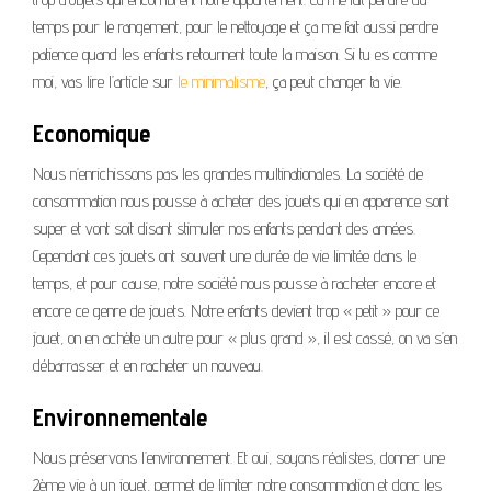
temps pour le rangement, pour le nettoyage et ça me fait aussi perdre
patience quand les enfants retournent toute la maison. Si tu es comme
moi, vas lire l’article sur
le minimalisme
, ça peut changer ta vie.
Economique
Nous n’enrichissons pas les grandes multinationales. La société de
consommation nous pousse à acheter des jouets qui en apparence sont
super et vont soit disant stimuler nos enfants pendant des années.
Cependant ces jouets ont souvent une durée de vie limitée dans le
temps, et pour cause, notre société nous pousse à racheter encore et
encore ce genre de jouets. Notre enfants devient trop « petit » pour ce
jouet, on en achète un autre pour « plus grand », il est cassé, on va s’en
débarrasser et en racheter un nouveau.
Environnementale
Nous préservons l’environnement. Et oui, soyons réalistes, donner une
2ème vie à un jouet, permet de limiter notre consommation et donc les