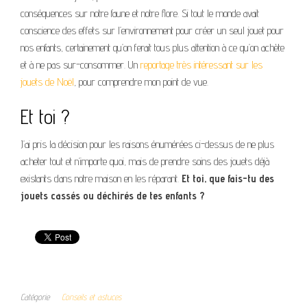
conséquences sur notre faune et notre flore. Si tout le monde avait
conscience des effets sur l’environnement pour créer un seul jouet pour
nos enfants, certainement qu’on ferait tous plus attention à ce qu’on achète
et à ne pas sur-consommer. Un
reportage très intéressant sur les
jouets de Noël
, pour comprendre mon point de vue.
Et toi ?
J’ai pris la décision pour les raisons énumérées ci-dessus de ne plus
acheter tout et n’importe quoi, mais de prendre soins des jouets déjà
existants dans notre maison en les réparant.
Et toi, que fais-tu des
jouets cassés ou déchirés de tes enfants ?
Catégorie
Conseils et astuces