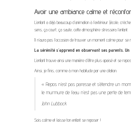
Avoir une ambiance calme et réconfor
L’enfant a déjà beaucoup d’animation à l’extérieur (école, crèche
sens, ça court, ça saute, cette atmosphère stressera l’enfant.
Il n’aura pas l’occasion de trouver un moment calme pour se 
La sérénité s’apprend en observant ses parents. Un 
L’enfant trouve ainsi une manière d’être plus apaisé et se repos
Ainsi, je finis, comme à mon habitude par une citation.
« Repos n’est pas paresse et s’étendre un momen
le murmure de l’eau n’est pas une perte de tem
John Lubbock
Sois calme et laisse ton enfant se reposer !