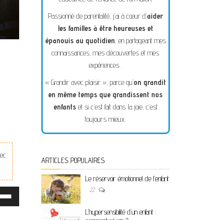
Passionné de parentalité, j’ai à cœur d’
aider
les familles à être heureuses et
épanouis au quotidien
, en partageant mes
connaissances, mes découvertes et mes
expériences .
« Grandir avec plaisir », parce qu’
on grandit
en même temps que grandissent nos
enfants
et si c’est fait dans la joie, c’est
toujours mieux.
vec
ARTICLES POPULAIRES
Le réservoir émotionnel de l’enfant
22
isez
L’hypersensibilité d’un enfant :
ches