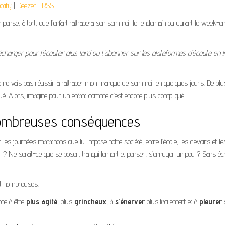
otify
|
Deezer
|
RSS
hau
pou
n pense, à tort, que l’enfant rattrapera son sommeil le lendemain ou durant le week-en
aug
ou
charger pour l’écouter plus tard ou t’abonner sur les plateformes d’écoute en li
dim
le
je ne vais pas réussir à rattraper mon manque de sommeil en quelques jours. De plus
vol
tigué. Alors, imagine pour un enfant comme c’est encore plus compliqué.
e nombreuses conséquences
c les journées marathons que lui impose notre société, entre l’école, les devoirs et le
ser ? Ne serait-ce que se poser, tranquillement et penser, s’ennuyer un peu ? Sans éc
nt nombreuses.
ance à être
plus agité
, plus
grincheux
, à
s’énerver
plus facilement et à
pleurer