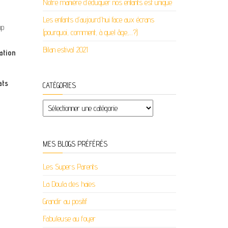
Notre manière d’éduquer nos enfants est unique
Les enfants d’aujourd’hui face aux écrans
op
(pourquoi, comment, à quel âge,…?)
Bilan estival 2021
ation
ats
CATÉGORIES
Catégories
MES BLOGS PRÉFÉRÉS
Les Supers Parents
La Doula des haies
Grandir au positif
Fabuleuse au foyer