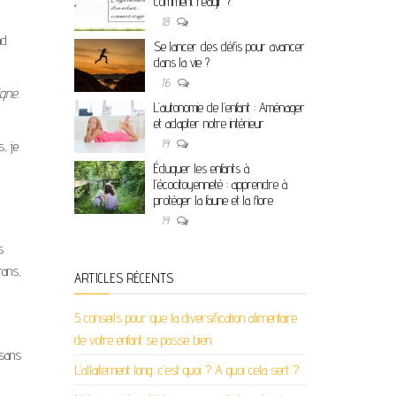
comment réagir ?
t/bas
18
r
d.
Se lancer des défis pour avancer
menter
dans la vie ?
16
gne.
inuer
L’autonomie de l’enfant : Aménager
et adapter notre intérieur
14
, je
ume.
Éduquer les enfants à
l’écocitoyenneté : apprendre à
protéger la faune et la flore
14
s
rans,
ARTICLES RÉCENTS
5 conseils pour que la diversification alimentaire
de votre enfant se passe bien
sans
L’allaitement long: c’est quoi ? A quoi cela sert ?