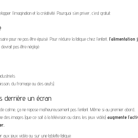
opper l’imagination et la créativité. Pourquoi s’en priver, c’est gratuit.
e
saire pour ne pas être épuisé. Pour réduire la fatigue chez l’enfant,
l’alimentation 
 devrait pas être négligé.
dustriels
isson, du fromage ou des œufs).
ps derrière un écran
t de calme, ça ne repose malheureusement pas l’enfant. Même si au premier abord,
hme des images (que ce soit à la télévision ou dans les jeux vidéo)
augmente l’acti
er.
r aux jeux vidéo ou sur une tablette fatigue.