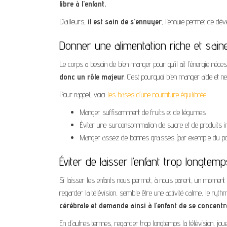
libre à l’enfant.
D’ailleurs,
il est sain de s’ennuyer
, l’ennuie permet de dével
Donner une alimentation riche et sain
Le corps a besoin de bien manger pour qu’il ait l’énergie néces
donc un rôle majeur
. C’est pourquoi bien manger aide et ne
Pour rappel, voici
les bases d’une nourriture équilibrée
Manger suffisamment de fruits et de légumes
Éviter une surconsommation de sucre et de produits in
Manger assez de bonnes graisses (par exemple du po
Éviter de laisser l’enfant trop longtem
Si laisser les enfants nous permet, à nous parent, un momen
regarder la télévision, semble être une activité calme, le ryt
cérébrale et demande ainsi à l’enfant de se concentr
En d’autres termes, regarder trop longtemps la télévision, joue