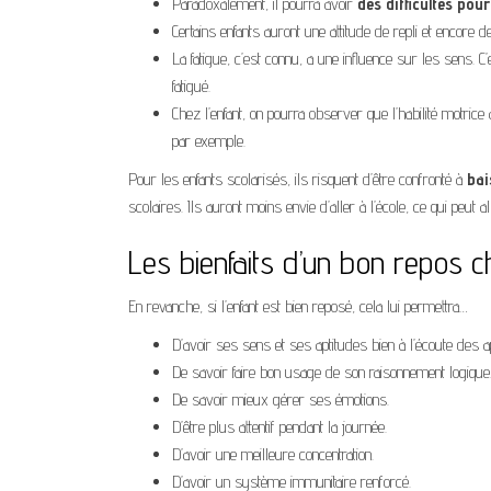
Paradoxalement, il pourra avoir
des difficultés pou
Certains enfants auront une attitude de repli et encore d
La fatigue, c’est connu, a une influence sur les sens. C’
fatigué.
Chez l’enfant, on pourra observer que l’habilité motrice
par exemple.
Pour les enfants scolarisés, ils risquent d’être confronté à
bai
scolaires. Ils auront moins envie d’aller à l’école, ce qui peut a
Les bienfaits d’un bon repos ch
En revanche, si l’enfant est bien reposé, cela lui permettra…
D’avoir ses sens et ses aptitudes bien à l’écoute des 
De savoir faire bon usage de son raisonnement logique
De savoir mieux gérer ses émotions.
D’être plus attentif pendant la journée.
D’avoir une meilleure concentration.
D’avoir un système immunitaire renforcé.