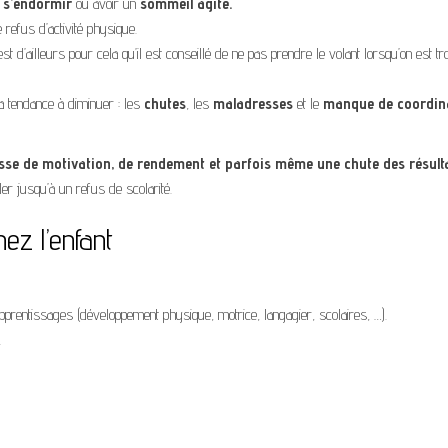
r s’endormir
ou avoir un
sommeil agité.
e refus d’activité physique.
est d’ailleurs pour cela qu’il est conseillé de ne pas prendre le volant lorsqu’on est tr
 a tendance à diminuer : les
chutes
, les
maladresses
et le
manque de coordin
sse de motivation, de rendement et parfois même une chute des résult
ller jusqu’à un refus de scolarité.
ez l’enfant
apprentissages (développement physique, motrice, langagier, scolaires, …).
.