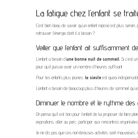
La fatigue chez l’enfant se tra
C’est bien beau de savoir qu’un enfant reposé est plus serein, 
retrouver l’énergie dont il a besoin ?
Veiller que l’enfant ait suffisamment 
L’enfant a besoin d’
une bonne nuit de sommeil.
Si c’est un
pour qu’il puisse avoir un nombre d’heures suffisant.
Pour les enfants plus jeunes,
la sieste
est quasi indispensabl
L’enfant a besoin de beaucoup plus d’heures de sommeil qu’un
Diminuer le nombre et le rythme des a
On pense qu’il est bon pour l’enfant de lui proposer de faire ple
expositions, aller au parc, participer aux rencontres organisées
Je ne dis pas que ces nombreuses activités sont mauvaises, mai