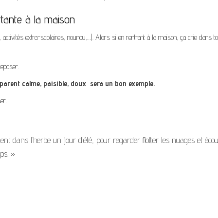
tante à la maison
, activités extra-scolaires, nounou,…). Alors si en rentrant à la maison, ça crie dans t
reposer.
parent calme, paisible, doux sera un bon exemple.
er.
t dans l’herbe un jour d’été, pour regarder flotter les nuages et écou
ps. »