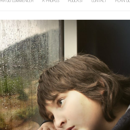
PAR OÙ COMMENCER
À PROPOS
PODCAST
CONTACT
PLAN DU