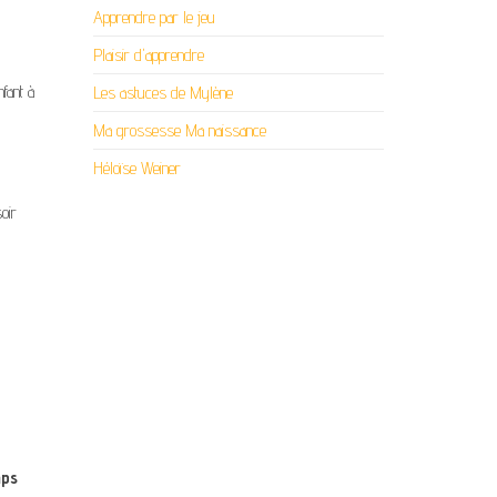
Apprendre par le jeu
Plaisir d'apprendre
fant à
Les astuces de Mylène
Ma grossesse Ma naissance
Héloïse Weiner
soir
mps