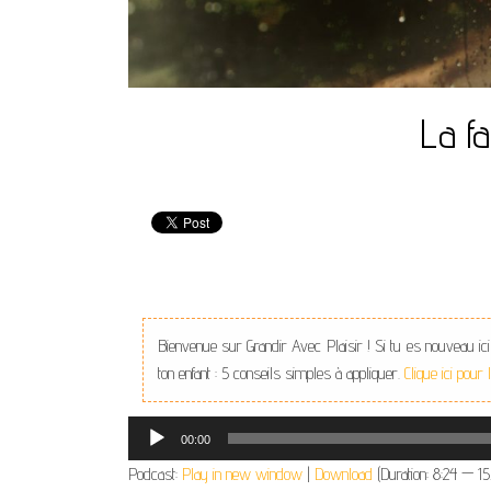
La fa
Bienvenue sur Grandir Avec Plaisir ! Si tu es nouveau ici
ton enfant : 5 conseils simples à appliquer.
Clique ici pour
Lecteur
00:00
audio
Podcast:
Play in new window
|
Download
(Duration: 8:24 — 1