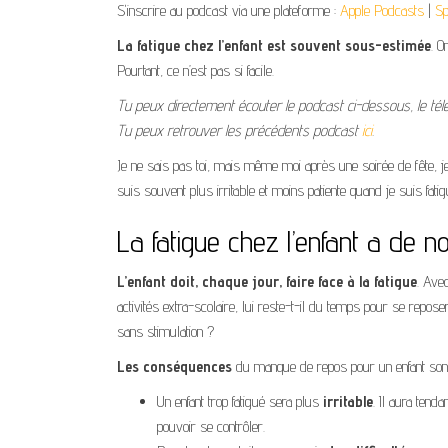
S'inscrire au podcast via une plateforme :
Apple Podcasts
|
Sp
La fatigue chez l’enfant est souvent sous-estimée
. O
Pourtant, ce n’est pas si facile.
Tu peux directement écouter le podcast ci-dessous, le télé
Tu peux retrouver les précédents podcast
ici
.
Je ne sais pas toi, mais même moi après une soirée de fête, 
suis souvent plus irritable et moins patiente quand je suis fa
La fatigue chez l’enfant a d
L’enfant doit, chaque jour, faire face à la fatigue
. Ave
activités extra-scolaire, lui reste-t-il du temps pour se repo
sans stimulation ?
Les conséquences
du manque de repos pour un enfant so
Un enfant trop fatigué sera plus
irritable
. Il aura tend
pouvoir se contrôler.