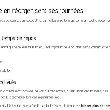
ite en réorganisant ses journées
plus concentré, plus coopératif et en meilleure santé, mais comment peut-on aider l’en
de temps de repos
 enfant qui se réveille tôt le matin, il est important de le coucher suffisamment tôt le 
e.
 adulte.
ctivités
ins d’activité extra-scolaire, de voir d’autres enfants, d’aller visiter des musées, des
 par la bibliothèque, faire des expériences, etc…
s il faut veiller à les répartir sur toute l’année de manière à
laisser plus de te