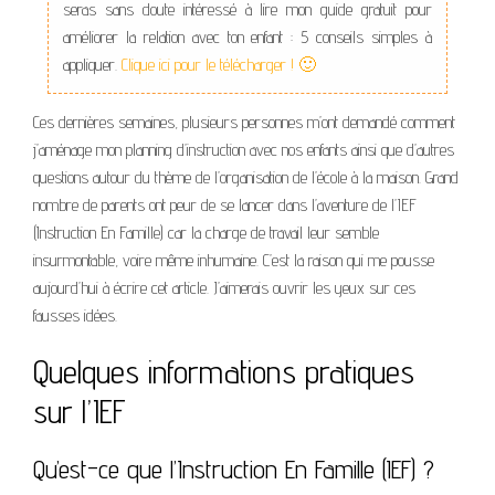
seras sans doute intéressé à lire mon guide gratuit pour
améliorer la relation avec ton enfant : 5 conseils simples à
appliquer.
Clique ici pour le télécharger ! 🙂
Ces dernières semaines, plusieurs personnes m’ont demandé comment
j’aménage mon planning d’instruction avec nos enfants ainsi que d’autres
questions autour du thème de l’organisation de l’école à la maison. Grand
nombre de parents ont peur de se lancer dans l’aventure de l’IEF
(Instruction En Famille) car la charge de travail leur semble
insurmontable, voire même inhumaine. C’est la raison qui me pousse
aujourd’hui à écrire cet article. J’aimerais ouvrir les yeux sur ces
fausses idées.
Quelques informations pratiques
sur l’IEF
Qu’est-ce que l’Instruction En Famille (IEF) ?