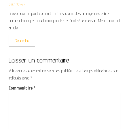
à 11 h 43 min
Bravo pour ce point complet. Il y a souvent des amalgames entre
homescholling et unschooling ou IEF et école à la maison. Merci pour cet
article
Répondre
Laisser un commentaire
Votre adresse e-mail ne sera pas publiée.
Les champs obligatoires sont
indiqués avec
*
Commentaire
*