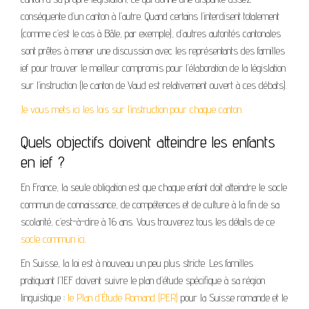
conséquente d’un canton à l’autre. Quand certains l’interdisent totalement
(comme c’est le cas à Bâle, par exemple), d’autres autorités cantonales
sont prêtes à mener une discussion avec les représentants des familles
ief pour trouver le meilleur compromis pour l’élaboration de la législation
sur l’instruction (le canton de Vaud est relativement ouvert à ces débats).
Je vous mets ici les lois sur l’instruction pour chaque canton.
Quels objectifs doivent atteindre les enfants
en ief ?
En France, la seule obligation est que chaque enfant doit atteindre le socle
commun de connaissance, de compétences et de culture à la fin de sa
scolarité, c’est-à-dire à 16 ans. Vous trouverez tous les détails de ce
socle commun ici
.
En Suisse, la loi est à nouveau un peu plus stricte. Les familles
pratiquant l’IEF doivent suivre le plan d’étude spécifique à sa région
linguistique :
le Plan d’Étude Romand (PER)
pour la Suisse romande et le