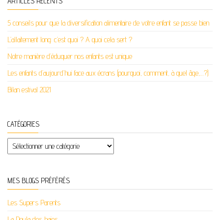
ARTICLES RÉCENTS
5 conseils pour que la diversification alimentaire de votre enfant se passe bien
L’allaitement long: c’est quoi ? A quoi cela sert ?
Notre manière d’éduquer nos enfants est unique
Les enfants d’aujourd’hui face aux écrans (pourquoi, comment, à quel âge,…?)
Bilan estival 2021
CATÉGORIES
Catégories
MES BLOGS PRÉFÉRÉS
Les Supers Parents
La Doula des haies