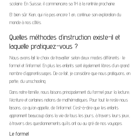
scolaire. En Suisse, il commencera sa 1H à la rentrée prochaine.
Et bien sûr Kian, qui n’a pas encore 1 an, continue son exploration du
monde à nos côtés.
Quelles méthodes d’instruction existe-il et
laquelle pratiquez-vous ?
Nous avons fait le choix de travailler selon deux modes différents : le
formel et l’informel. En plus les enfants sont également libres d’un grand
nombre d’apprentissages. De ce fait, je considère que nous pratiquons, en
partie, du unschooling.
Dans notre famille, nous faisons principalement du formel pour la lecture,
l’écriture et certaines notions de mathématiques. Pour tout le reste nous
faisons, ce qu’on appelle, de l’informel. C’est-à-dire que les enfants
apprennent beaucoup dans la vie de tous les jours, à travers leurs jeux,
à travers des questionnements qu’ils ont ou au gré de nos voyages.
Le formel