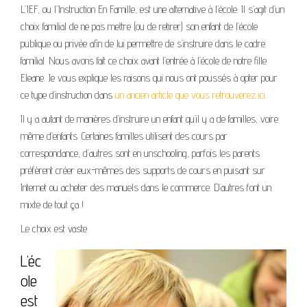
L’IEF, ou l’Instruction En Famille, est une alternative à l’école. Il s’agit d’un
choix familial de ne pas mettre (ou de retirer) son enfant de l’école
publique ou privée afin de lui permettre de s’instruire dans le cadre
familial. Nous avons fait ce choix avant l’entrée à l’école de notre fille
Eleane. Je vous explique les raisons qui nous ont poussés à opter pour
ce type d’instruction dans
un ancien article que vous retrouverez ici
.
Il y a autant de manières d’instruire un enfant qu’il y a de familles, voire
même d’enfants. Certaines familles utilisent des cours par
correspondance, d’autres sont en unschooling, parfois les parents
préfèrent créer eux-mêmes des supports de cours en puisant sur
Internet ou acheter des manuels dans le commerce. D’autres font un
mixte de tout ça !
Le choix est vaste.
L’éc
ole
est