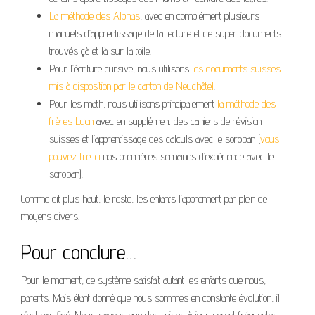
La méthode des Alphas
, avec en complément plusieurs
manuels d’apprentissage de la lecture et de super documents
trouvés çà et là sur la toile.
Pour l’écriture cursive, nous utilisons
les documents suisses
mis à disposition par le canton de Neuchâtel
.
Pour les math, nous utilisons principalement
la méthode des
frères Lyon
avec en supplément des cahiers de révision
suisses et l’apprentissage des calculs avec le soroban (
vous
pouvez lire ici
nos premières semaines d’expérience avec le
soroban).
Comme dit plus haut, le reste, les enfants l’apprennent par plein de
moyens divers.
Pour conclure…
Pour le moment, ce système satisfait autant les enfants que nous,
parents. Mais étant donné que nous sommes en constante évolution, il