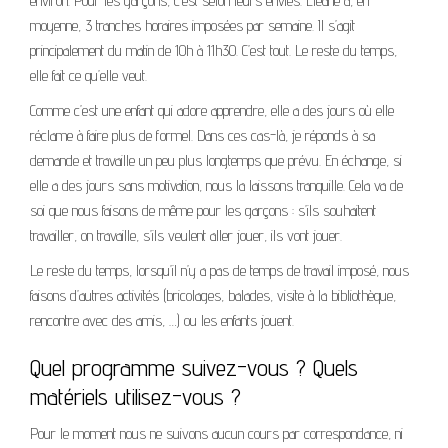
environ. Pour les garçons, c’est selon leurs envies. Eleane a, en
moyenne, 3 tranches horaires imposées par semaine. Il s’agit
principalement du matin de 10h à 11h30. C’est tout. Le reste du temps,
elle fait ce qu’elle veut.
Comme c’est une enfant qui adore apprendre, elle a des jours où elle
réclame à faire plus de formel. Dans ces cas-là, je réponds à sa
demande et travaille un peu plus longtemps que prévu. En échange, si
elle a des jours sans motivation, nous la laissons tranquille. Cela va de
soi que nous faisons de même pour les garçons : s’ils souhaitent
travailler, on travaille, s’ils veulent aller jouer, ils vont jouer.
Le reste du temps, lorsqu’il n’y a pas de temps de travail imposé, nous
faisons d’autres activités (bricolages, balades, visite à la bibliothèque,
rencontre avec des amis, …) ou les enfants jouent.
Quel programme suivez-vous ? Quels
matériels utilisez-vous ?
Pour le moment nous ne suivons aucun cours par correspondance, ni