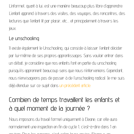
L’informel, quant à lui, est une manière beaucoup plus libre d’apprendre.
L’enfant apprend à travers des visites, des voyages, des rencontres, des
lectures que l’enfant lit par plaisir, etc… et principalement à travers les
jeux.
Le unschooling
Il existe également le Unschooling, qui consiste à laisser l’enfant décider
par lui-même de ses propres apprentissages. Sans vouloir entrer dans
un débat, je considère que nos enfants font en partie du unschooling
puisqu’ils apprennent beaucoup sans que nous n’intervenions. Cependant,
nous n’envisageons pas de passer à de l’unschooling radical. Je me suis
déjà étendue sur ce sujet dans
un précédent article
.
Combien de temps travaillent les enfants et
à quel moment de la journée ?
Nous imposons du travail formel uniquement à Eleane, car elle aura
normalement une inspection en fin de cycle 1, c’est-à-dire dans 1 an