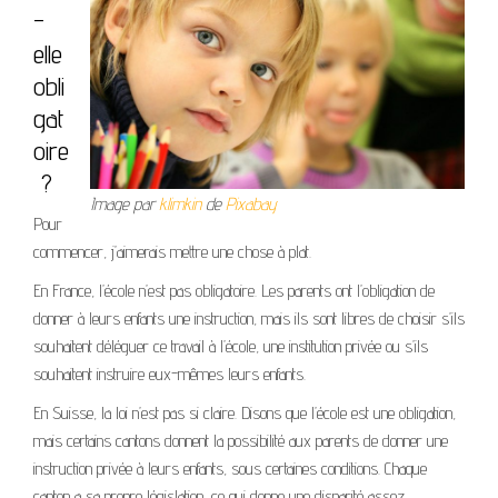
-
elle
obli
gat
oire
?
Image par
klimkin
de
Pixabay
Pour
commencer, j’aimerais mettre une chose à plat.
En France, l’école n’est pas obligatoire. Les parents ont l’obligation de
donner à leurs enfants une instruction, mais ils sont libres de choisir s’ils
souhaitent déléguer ce travail à l’école, une institution privée ou s’ils
souhaitent instruire eux-mêmes leurs enfants.
En Suisse, la loi n’est pas si claire. Disons que l’école est une obligation,
mais certains cantons donnent la possibilité aux parents de donner une
instruction privée à leurs enfants, sous certaines conditions. Chaque
canton a sa propre législation, ce qui donne une disparité assez