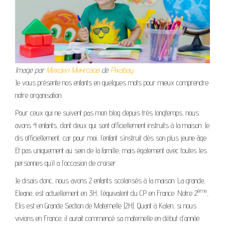
Image par
Михаил Мингазов
de
Pixabay
Je vous présente nos enfants en quelques mots pour mieux comprendre
notre organisation.
Pour ceux qui ne suivent pas mon blog depuis très longtemps, nous
avons 4 enfants, dont deux qui sont officiellement instruits à la maison. Je
dis officiellement, car pour moi, l’enfant s’instruit dès son plus jeune âge.
Et pas uniquement au sein de la famille, mais également avec toutes les
personnes qu’il a l’occasion de croiser.
Je disais donc, nous avons 2 enfants scolarisés à la maison. La grande,
ème
Eleane, est actuellement en 3H, l’équivalent du CP en France. Notre 2
,
Elis est en Grande Section de Maternelle (2H). Quant à Kalen, si nous
vivions en France, il aurait commencé sa maternelle en début d’année