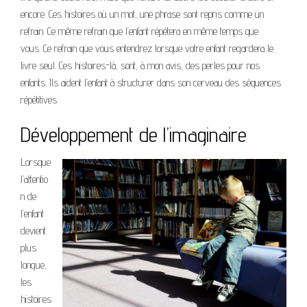
encore. Ces histoires où un mot, une phrase sont repris comme un
refrain. Ce même refrain que l’enfant répétera en même temps que
vous. Ce refrain que vous entendrez lorsque votre enfant regardera le
livre seul. Ces histoires-là, sont, à mon avis, des perles pour nos
enfants. Ils aident l’enfant à structurer dans son cerveau des séquences
répétitives.
Développement de l’imaginaire
Lorsque
l’attentio
n de
l’enfant
devient
plus
longue,
les
histoires