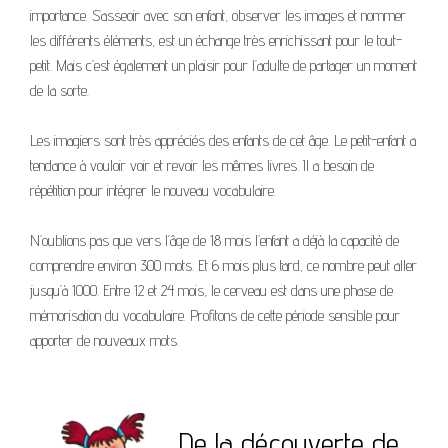
importance. S’asseoir avec son enfant, observer les images et nommer
les différents éléments, est un échange très enrichissant pour le tout-
petit. Mais c’est également un plaisir pour l’adulte de partager un moment
de la sorte.
Les imagiers sont très appréciés des enfants de cet âge. Le petit-enfant a
tendance à vouloir voir et revoir les mêmes livres. Il a besoin de
répétition pour intégrer le nouveau vocabulaire.
N’oublions pas que vers l’âge de 18 mois l’enfant a déjà la capacité de
comprendre environ 300 mots. Et 6 mois plus tard, ce nombre peut aller
jusqu’à 1000. Entre 12 et 24 mois, le cerveau est dans une phase de
mémorisation du vocabulaire. Profitons de cette période sensible pour
apporter de nouveaux mots.
De la découverte de