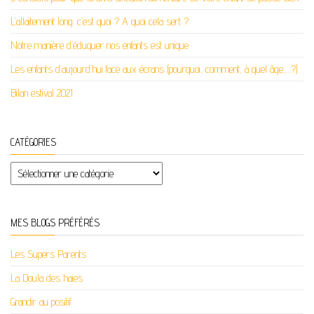
L’allaitement long: c’est quoi ? A quoi cela sert ?
Notre manière d’éduquer nos enfants est unique
Les enfants d’aujourd’hui face aux écrans (pourquoi, comment, à quel âge,…?)
Bilan estival 2021
CATÉGORIES
Catégories
MES BLOGS PRÉFÉRÉS
Les Supers Parents
La Doula des haies
Grandir au positif