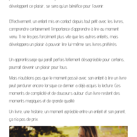
développent ce plaisir, se sera qu’un bénéfice pour l’avenir.
Effectivement, un enfant mis en contact depuis tout petit avec les livres,
comprendre certainement l’importance d’apprendre à lire au moment
venu. Il ne lira pas forcément plus vite que les autres enfants, mais
développera un plaisir à pouvoir lire lui-même ses livres préférés.
Un apprentissage qui paraît parfois tellement désagréable pour certains,
pourrait devenir un plaisir pour tous.
Mais n’oublions pas que le moment passé avec son enfant à lire un livre
peut perdurer encore lorsque ce dernier a déjà acquis la lecture. Ces
moments de complicité et de douceurs autour d’un livre restent des
moments magiques et de grande qualité.
Un livre, une histoire, un moment agréable entre un enfant et son parent,
ça n’a pas de prix.