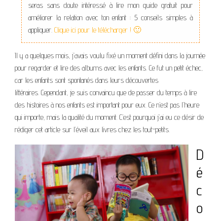
seras sans doute intéressé à lire mon guide gratuit pour
améliorer la relation avec ton enfant : 5 conseils simples à
appliquer.
Clique ici pour le télécharger ! 🙂
Il y a quelques mois, j’avais voulu fixé un moment défini dans la journée
pour regarder et lire des albums avec les enfants. Ce fut un petit échec,
car les enfants sont spontanés dans leurs découvertes
littéraires. Cependant, je suis convaincu que de passer du temps à lire
des histoires à nos enfants est important pour eux. Ce n’est pas l’heure
qui importe, mais la qualité du moment. C’est pourquoi j’ai eu ce désir de
rédiger cet article sur l’éveil aux livres chez les tout-petits.
D
é
c
o