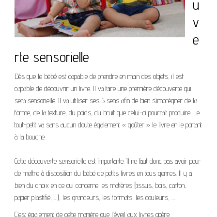
u
v
e
rte sensorielle
Dès que le bébé est capable de prendre en main des objets, il est
capable de découvrir un livre. Il va faire une première découverte qui
sera sensorielle. Il va utiliser ses 5 sens afin de bien s’imprégner de la
forme, de la texture, du poids, du bruit que celui-ci pourrait produire. Le
tout-petit va sans aucun doute également « goûter » le livre en le portant
à la bouche.
Cette découverte sensorielle est importante. Il ne faut donc pas avoir peur
de mettre à disposition du bébé de petits livres en tous genres. Il y a
bien du choix en ce qui concerne les matières (tissus, bois, carton,
papier plastifié, …), les grandeurs, les formats, les couleurs, …
C’est également de cette manière que l’éveil aux livres opère.