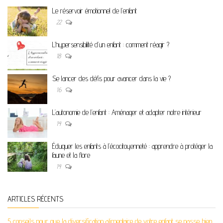
Le réservoir émotionnel de l’enfant
22
L’hypersensibilité d’un enfant : comment réagir ?
18
Se lancer des défis pour avancer dans la vie ?
16
L’autonomie de l’enfant : Aménager et adapter notre intérieur
14
Éduquer les enfants à l’écocitoyenneté : apprendre à protéger la
faune et la flore
14
ARTICLES RÉCENTS
5 conseils pour que la diversification alimentaire de votre enfant se passe bien