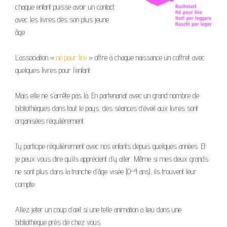
chaque enfant puisse avoir un contact
avec les livres dès son plus jeune
âge.
L’association «
né pour lire
» offre à chaque naissance un coffret avec
quelques livres pour l’enfant.
Mais elle ne s’arrête pas là. En partenariat avec un grand nombre de
bibliothèques dans tout le pays, des séances d’éveil aux livres sont
organisées régulièrement.
J’y participe régulièrement avec nos enfants depuis quelques années. Et
je peux vous dire qu’ils apprécient d’y aller. Même si mes deux grands
ne sont plus dans la tranche d’âge visée (0-4 ans), ils trouvent leur
compte.
Allez jeter un coup d’œil si une telle animation a lieu dans une
bibliothèque près de chez vous.