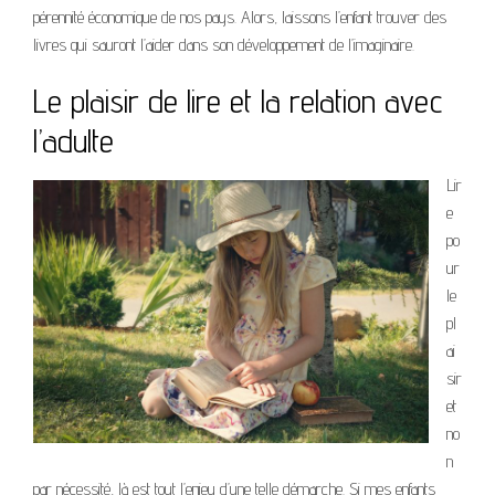
pérennité économique de nos pays. Alors, laissons l’enfant trouver des
livres qui sauront l’aider dans son développement de l’imaginaire.
Le plaisir de lire et la relation avec
l’adulte
Lir
e
po
ur
le
pl
ai
sir
et
no
n
par nécessité, là est tout l’enjeu d’une telle démarche. Si mes enfants