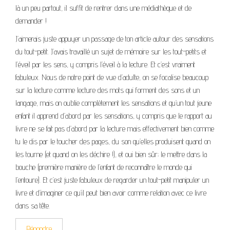
là un peu partout, il suffit de rentrer dans une médiathèque et de
demander !
J’aimerais juste appuyer un passage de ton article autour des sensations
du tout-petit. J’avais travaillé un sujet de mémoire sur les tout-petits et
l’éveil par les sens, y compris l’éveil à la lecture. Et c’est vraiment
fabuleux. Nous de notre point de vue d’adulte, on se focalise beaucoup
sur la lecture comme lecture des mots qui forment des sons et un
langage, mais on oublie complètement les sensations et qu’un tout jeune
enfant il apprend d’abord par les sensations, y compris que le rapport au
livre ne se fait pas d’abord par la lecture mais effectivement bien comme
tu le dis par le toucher des pages, du son qu’elles produisent quand on
les tourne (et quand on les déchire !), et oui bien sûr; le mettre dans la
bouche (première manière de l’enfant de reconnaître le monde qui
l’entoure). Et c’est juste fabuleux de regarder un tout-petit manipuler un
livre et d’imaginer ce qu’il peut bien avoir comme relation avec ce livre
dans sa tête.
Répondre