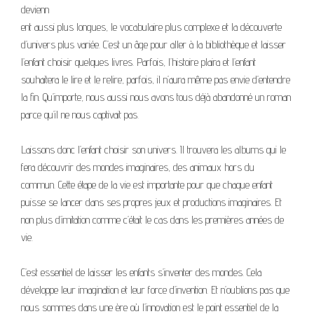
devienn
ent aussi plus longues, le vocabulaire plus complexe et la découverte
d’univers plus variée. C’est un âge pour aller à la bibliothèque et laisser
l’enfant choisir quelques livres. Parfois, l’histoire plaira et l’enfant
souhaitera le lire et le relire, parfois, il n’aura même pas envie d’entendre
la fin. Qu’importe, nous aussi nous avons tous déjà abandonné un roman
parce qu’il ne nous captivait pas.
Laissons donc l’enfant choisir son univers. Il trouvera les albums qui le
fera découvrir des mondes imaginaires, des animaux hors du
commun. Cette étape de la vie est importante pour que chaque enfant
puisse se lancer dans ses propres jeux et productions imaginaires. Et
non plus d’imitation comme c’était le cas dans les premières années de
vie.
C’est essentiel de laisser les enfants s’inventer des mondes. Cela
développe leur imagination et leur force d’invention. Et n’oublions pas que
nous sommes dans une ère où l’innovation est le point essentiel de la