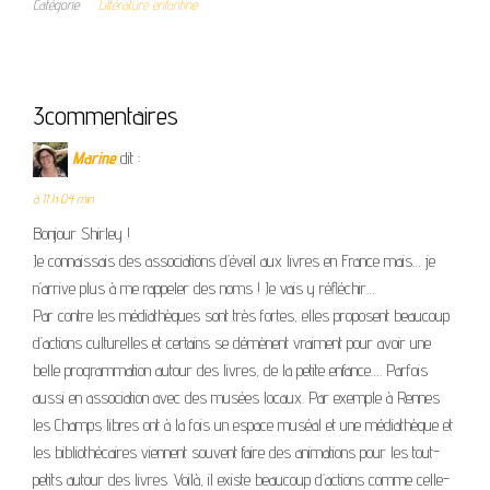
Catégorie
Littérature enfantine
3commentaires
Marine
dit :
à 11 h 04 min
Bonjour Shirley !
Je connaissais des associations d’éveil aux livres en France mais… je
n’arrive plus à me rappeler des noms ! Je vais y réfléchir…
Par contre les médiathèques sont très fortes, elles proposent beaucoup
d’actions culturelles et certains se démènent vraiment pour avoir une
belle programmation autour des livres, de la petite enfance…. Parfois
aussi en association avec des musées locaux. Par exemple à Rennes
les Champs libres ont à la fois un espace muséal et une médiathèque et
les bibliothécaires viennent souvent faire des animations pour les tout-
petits autour des livres. Voilà, il existe beaucoup d’actions comme celle-