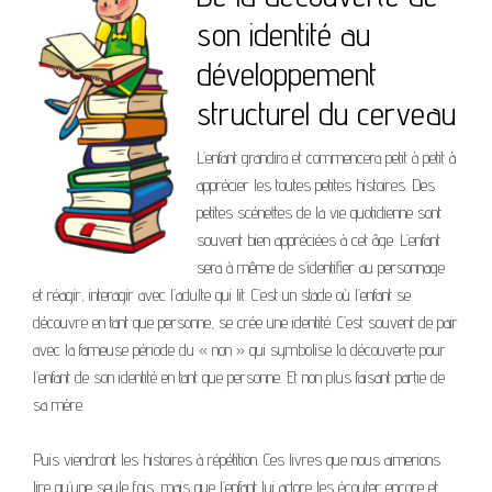
son identité au
développement
structurel du cerveau
L’enfant grandira et commencera petit à petit à
apprécier les toutes petites histoires. Des
petites scénettes de la vie quotidienne sont
souvent bien appréciées à cet âge. L’enfant
sera à même de s’identifier au personnage
et réagir, interagir avec l’adulte qui lit. C’est un stade où l’enfant se
découvre en tant que personne, se crée une identité. C’est souvent de pair
avec la fameuse période du « non » qui symbolise la découverte pour
l’enfant de son identité en tant que personne. Et non plus faisant partie de
sa mère.
Puis viendront les histoires à répétition. Ces livres que nous aimerions
lire qu’une seule fois, mais que l’enfant lui adore les écouter encore et