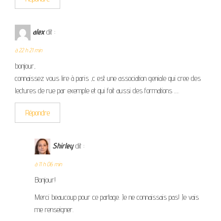
alex
dit :
à 22 h 21 min
bonjour,
connaissez vous lire à paris ,c est une association geniale qui cree des
lectures de rue par exemple et qui foit aussi des formations ….
Répondre
Shirley
dit :
à 11 h 06 min
Bonjour!
Merci beaucoup pour ce partage. Je ne connaissais pas! Je vais
me renseigner.