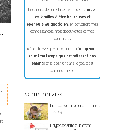
Passionné de parentalité, j’ai à cœur d’
aider
les familles à être heureuses et
épanouis au quotidien
, en partageant mes
connaissances, mes découvertes et mes
on
expériences .
« Grandir avec plaisir », parce qu’
on grandit
en même temps que grandissent nos
enfants
et si c’est fait dans la joie, c’est
toujours mieux.
vec
ARTICLES POPULAIRES
Le réservoir émotionnel de l’enfant
22
s
tre
L’hypersensibilité d’un enfant :