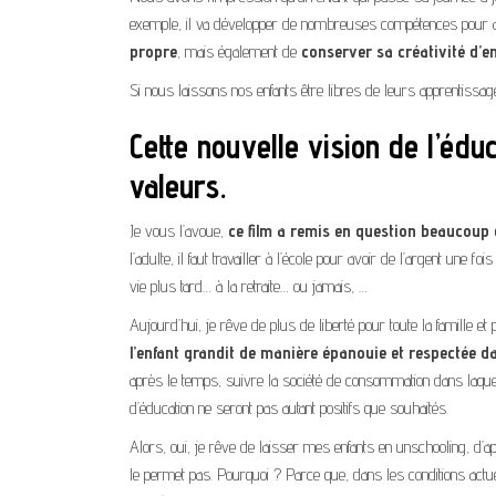
exemple, il va développer de nombreuses compétences pour arr
propre
, mais également de
conserver sa créativité d’en
Si nous laissons nos enfants être libres de leurs apprentissa
Cette nouvelle vision de l’édu
valeurs.
Je vous l’avoue,
ce film a remis en question beaucoup 
l’adulte, il faut travailler à l’école pour avoir de l’argent une 
vie plus tard… à la retraite… ou jamais, …
Aujourd’hui, je rêve de plus de liberté pour toute la famille
l’enfant grandit de manière épanouie et respectée da
après le temps, suivre la société de consommation dans laquel
d’éducation ne seront pas autant positifs que souhaités.
Alors, oui, je rêve de laisser mes enfants en unschooling, d’a
le permet pas. Pourquoi ? Parce que, dans les conditions actu