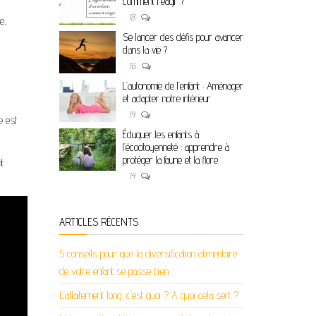
comment réagir ?
18
e,
Se lancer des défis pour avancer
dans la vie ?
16
L’autonomie de l’enfant : Aménager
et adapter notre intérieur
14
e est
Éduquer les enfants à
l’écocitoyenneté : apprendre à
protéger la faune et la flore
t
14
ARTICLES RÉCENTS
5 conseils pour que la diversification alimentaire
de votre enfant se passe bien
L’allaitement long: c’est quoi ? A quoi cela sert ?