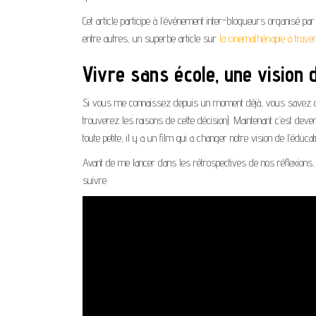
Cet article participe à l’événement inter-blogueurs organisé par
entre autres, un superbe article sur
la cinemathériapie à trav
Vivre sans école, une vision d
Si vous me connaissez depuis un moment déjà, vous savez que n
trouverez les raisons de cette décision). Maintenant c’est deve
toute petite, il y a un film qui a changer notre vision de l’éducat
Avant de me lancer dans les rétrospectives de nos réflexion
suivre.