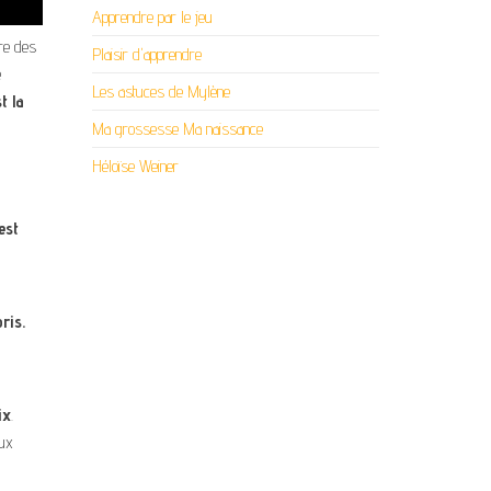
Apprendre par le jeu
ire des
Plaisir d'apprendre
e
Les astuces de Mylène
t la
Ma grossesse Ma naissance
Héloïse Weiner
est
ris.
ix
.
aux