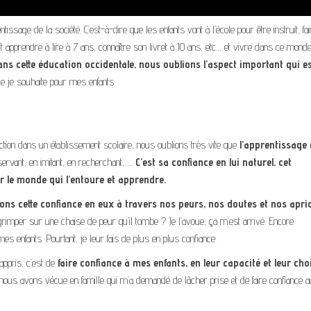
age de la société. C’est-à-dire que les enfants vont à l’école pour être instruit, fa
it apprendre à lire à 7 ans, connaître son livret à 10 ans, etc… et vivre dans ce mond
ans cette éducation occidentale, nous oublions l’aspect important qui es
ue je souhaite pour mes enfants.
ction dans un établissement scolaire, nous oublions très vite que
l’apprentissage 
ervant, en imitant, en recherchant, …
C’est sa confiance en lui naturel, cet
r le monde qui l’entoure et apprendre.
ons cette confiance en eux à travers nos peurs, nos doutes et nos aprio
grimper sur une chaise de peur qu’il tombe ? Je l’avoue, ça m’est arrivé. Encore
es enfants. Pourtant, je leur fais de plus en plus confiance.
appris, c’est de
faire confiance à mes enfants, en leur capacité et leur cho
ue nous avons vécue en famille qui m’a demandé de lâcher prise et de faire confiance 