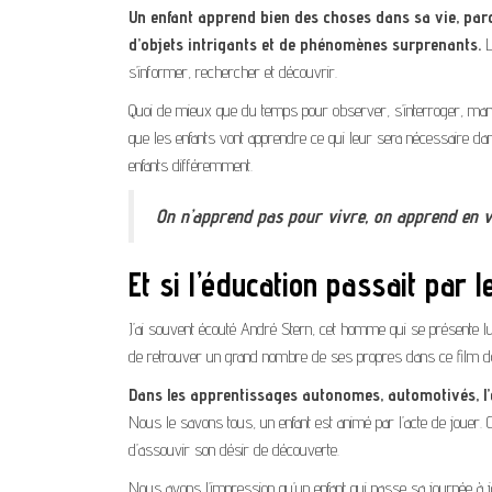
Un enfant apprend bien des choses dans sa vie, parc
d’objets intrigants et de phénomènes surprenants.
L
s’informer, rechercher et découvrir.
Quoi de mieux que du temps pour observer, s’interroger, manip
que les enfants vont apprendre ce qui leur sera nécessaire d
enfants différemment.
On n’apprend pas pour vivre, on apprend en v
Et si l’éducation passait par l
J’ai souvent écouté André Stern, cet homme qui se présente lu
de retrouver un grand nombre de ses propres dans ce film d
Dans les apprentissages autonomes, automotivés, l’
Nous le savons tous, un enfant est animé par l’acte de jouer. 
d’assouvir son désir de découverte.
Nous avons l’impression qu’un enfant qui passe sa journée à jo