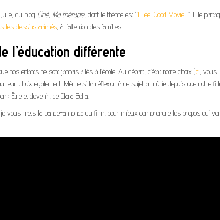
 Julie, du blog
Ciné, Ma thérapie,
dont le thème est “
I Feel Good Movie
!”. Elle partag
ers les dessins animés
, à l’attention des familles.
e l’éducation différente
os enfants ne sont jamais allés à l’école. Au départ, c’était notre choix (
ici
, vous
nu leur choix également. Même si la réflexion à ce sujet a mûrie depuis que notre fill
ion : Être et devenir, de Clara Bella.
s, je vous mets la bande-annonce du film, pour mieux comprendre les propos qui von