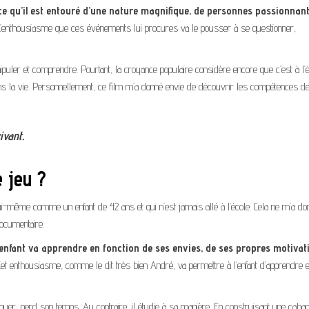
e qu’il est entouré d’une nature magnifique, de personnes passionnant
’enthousiasme que ces événements lui procures va le pousser à se questionner,
uler et comprendre. Pourtant, la croyance populaire considère encore que c’est à l’
ans la vie. Personnellement, ce film m’a donné envie de découvrir les compétences 
ivant.
e jeu ?
i-même comme un enfant de 42 ans et qui n’est jamais allé à l’école. Cela ne m’a do
ocumentaire.
enfant va apprendre en fonction de ses envies, de ses propres motivat
Cet enthousiasme, comme le dit très bien André, va permettre à l’enfant d’apprendre e
uer, perd son temps. Au contraire, il étudie à sa manière. En construisant une caban