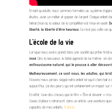
En tant qu’adulte, nous sommes formatés au système d’apprentiss
études, avoir un métier et gagner de l’argent. Chaque enfant do
hiérarchisé où la valeur de la compétition est mise en avant.
D
liberté, la liberté d’être heureux.
Ce n’est pas cette vie q
L’école de la vie
Lorsque nous avons grandi dans une société qui prône l’instru
inné
. Dès la naissance, le bébé apprend de lui-même : en obs
enthousiasme naturel, qui le pousse à aller découvri
Malheureusement, ce sont nous, les adultes, qui brid
N’avons-nous jamais stoppé notre enfant lorsqu’il cherchait à 
aujourd’hui, j’ai des peurs qui ont certainement un impact sur m
En effet, l’une des choses que le film « Être et devenir » m’a 
J’avais d’ailleurs retranscrit, dans un article, une aventure q
capacités de mes enfants.
À lire ici
.