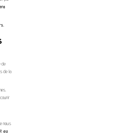
era
rs.
s
e de
as de la
mes,
courir
ne nous
et au