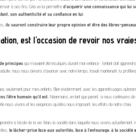
iver à ses fins. Cela va lui permettre
d’acquérir une connaissance qui lui s
fant, son authenticité et sa confiance en lui.
ges,
ils sauront construire leur propre opinion et être des libres-penseu
cation, est l’occasion de revoir nos vraie
de principes
qui m’avaient été inculqués durant mon enfance : l’enfant doit apprendr
fois adulte, nous nous devons d’avancer avec notre temps, travail maintenant, tu profiter
 et pas seulement pour mes enfants. Bien évidemment, avec les apprentissages autono
ns l’être humain qu’il est.
Néanmoins, en tant que parent, si nous continuons de 
le nous vivons et les exigences qu’elles nous imposent, les effets de notre choix
pprendre à l’école de la vie. Mais la société dans laquelle nous vivons actuellement, 
elles,
le lâcher-prise face aux autorités, face à l’entourage, à la société 