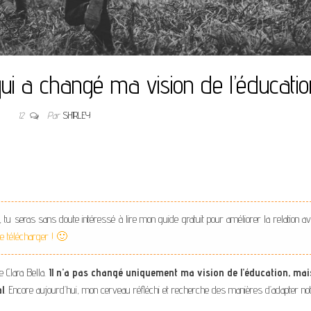
 qui a changé ma vision de l’éducati
12
Par
SHIRLEY
, tu seras sans doute intéressé à lire mon guide gratuit pour améliorer la relation a
 le télécharger ! 🙂
e Clara Bella.
Il n’a pas changé uniquement ma vision de l’éducation, mai
l
. Encore aujourd’hui, mon cerveau réfléchi et recherche des manières d’adapter no