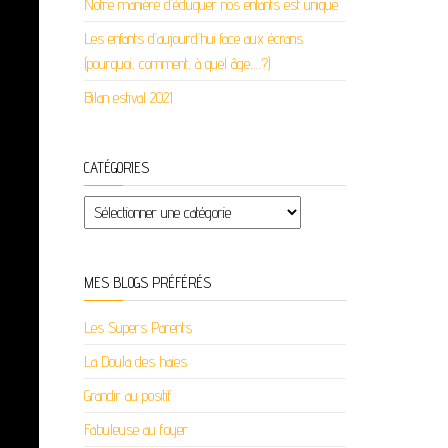
Notre manière d’éduquer nos enfants est unique
Les enfants d’aujourd’hui face aux écrans
(pourquoi, comment, à quel âge,…?)
Bilan estival 2021
CATÉGORIES
Catégories
MES BLOGS PRÉFÉRÉS
Les Supers Parents
La Doula des haies
Grandir au positif
Fabuleuse au foyer