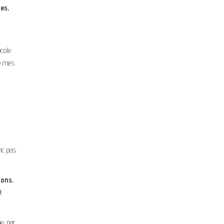
es,
école
de mes
nc pas
ions.
t
e, par