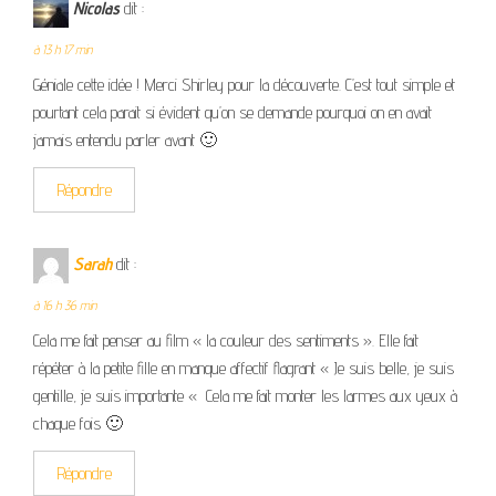
Nicolas
dit :
à 13 h 17 min
Géniale cette idée ! Merci Shirley pour la découverte. C’est tout simple et
pourtant cela parait si évident qu’on se demande pourquoi on en avait
jamais entendu parler avant 🙂
Répondre
Sarah
dit :
à 16 h 36 min
Cela me fait penser au film « la couleur des sentiments ». Elle fait
répéter à la petite fille en manque affectif flagrant « Je suis belle, je suis
gentille, je suis importante « Cela me fait monter les larmes aux yeux à
chaque fois 🙂
Répondre