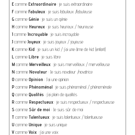
E
comme
Extraordinaire
: je suis extraordinaire
F
comme
Fabuleux
: je suis fabuleux /fabuleuse
G
comme
Génie
: je suis un génie
H
comme
Heureux
: je suis heureux / heureuse
I
comme
Incroyable
: je suis incroyable
J
comme
Joyeux
: je suis joyeux / joyeuse
K
comme
Kid
: je suis un kid / j’ai une âme de kid (enfant)
L
comme
Libre
: je suis libre
M
comme
Merveilleux
: je suis merveilleux / merveilleuse
N
comme
Novateur
: Je suis novateur /novatrice
O
comme
Opinion
: J’ai une opinion
P
comme
Phénoménal
: je suis phénoménal / phénoménale
Q
comme
Qualités
: j’ai plein de qualités
R
comme
Respectueux
: je suis respectueux / respectueuse
S
comme
Sûr de moi
: Je suis sûr de moi
T
comme
Talentueux
: je suis talentueux / talentueuse
U
comme
Unique
: je suis unique
V
comme
Voix
: j’ai une voix