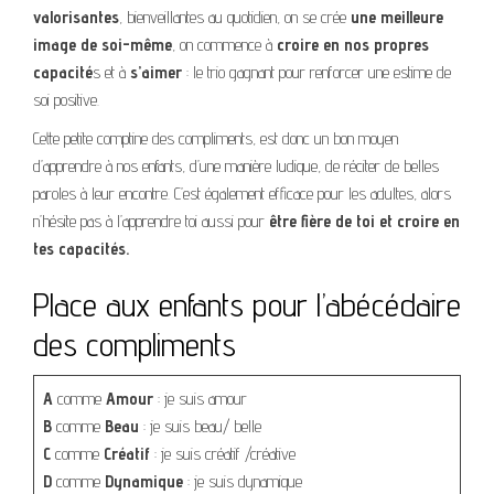
valorisantes
, bienveillantes au quotidien, on se crée
une meilleure
image de soi-même
, on commence à
croire en nos propres
capacité
s et à
s’aimer
: le trio gagnant pour renforcer une estime de
soi positive.
Cette petite comptine des compliments, est donc un bon moyen
d’apprendre à nos enfants, d’une manière ludique, de réciter de belles
paroles à leur encontre. C’est également efficace pour les adultes, alors
n’hésite pas à l’apprendre toi aussi pour
être fière de toi et croire en
tes capacités.
Place aux enfants pour l’abécédaire
des compliments
A
comme
Amour
: je suis amour
B
comme
Beau
: je suis beau/ belle
C
comme
Créatif
: je suis créatif /créative
D
comme
Dynamique
: je suis dynamique