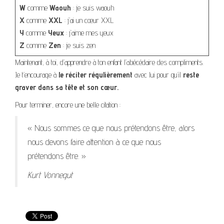
W
comme
Waouh
: je suis waouh
X
comme
XXL
: j’ai un cœur XXL
Y
comme
Yeux
: j’aime mes yeux
Z
comme
Zen
: je suis zen
Maintenant, à toi, d’apprendre à ton enfant l’abécédaire des compliments.
Je t’encourage à
le réciter régulièrement
avec lui pour qu’il
reste
graver dans sa tête et son cœur.
Pour terminer, encore une belle citation :
« Nous sommes ce que nous prétendons être, alors
nous devons faire attention à ce que nous
prétendons être. »
Kurt Vonnegut