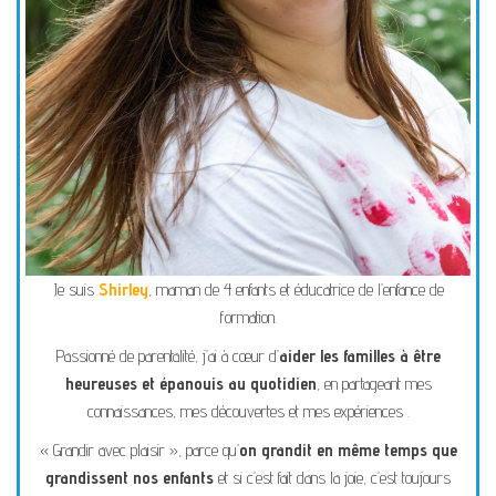
Je suis
Shirley
, maman de 4 enfants et éducatrice de l’enfance de
formation.
Passionné de parentalité, j’ai à cœur d’
aider les familles à être
heureuses et épanouis au quotidien
, en partageant mes
connaissances, mes découvertes et mes expériences .
« Grandir avec plaisir », parce qu’
on grandit en même temps que
grandissent nos enfants
et si c’est fait dans la joie, c’est toujours