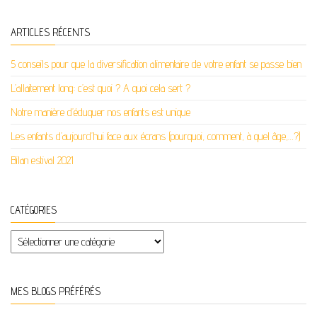
ARTICLES RÉCENTS
5 conseils pour que la diversification alimentaire de votre enfant se passe bien
L’allaitement long: c’est quoi ? A quoi cela sert ?
Notre manière d’éduquer nos enfants est unique
Les enfants d’aujourd’hui face aux écrans (pourquoi, comment, à quel âge,…?)
Bilan estival 2021
CATÉGORIES
Catégories
MES BLOGS PRÉFÉRÉS