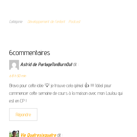
Catégorie
Développement de l'enfant
Podcast
6commentaires
Astrid de PartageTonBurnOut
dit :
à 8 h 50 min
Bravo pour cette idée 💡 je trouve cela génial 👍 !!!! Idéal pour
commencer cette semaine de cours à la maison avec mon Loulou qui
est en CP !
Répondre
Vie Quatresixquatre
dit :