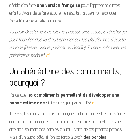
décidé d’en faire
une version française
pour l’apprendre à mes
enfants. Avant de te faire écouter le résultat, laisse-moi t’expliquer
l’objectif derrière cette comptine.
Tu peux directement écouter le podcast ci-dessous, le télécharger
pour l’écouter plus tard ou t’abonner sur les plateformes d’écoute
en ligne (Deezer, Apple podcast ou Spotify). Tu peux retrouver les
précédents podcast
ici
.
Un abécédaire des compliments,
pourquoi ?
Parce que
les compliments permettent de développer une
bonne estime de soi.
Comme, j’en parlais déjà
ici
.
Tu sais, les mots que nous prononçons ont une portée bien plus forte
que ce que l’on imagine. Un simple mot peut faire très mal, tu as peut-
être déjà souffert des paroles d’autrui, voire de tes propres paroles.
Mais d’un autre côté, si l’on se force à avoir
des paroles