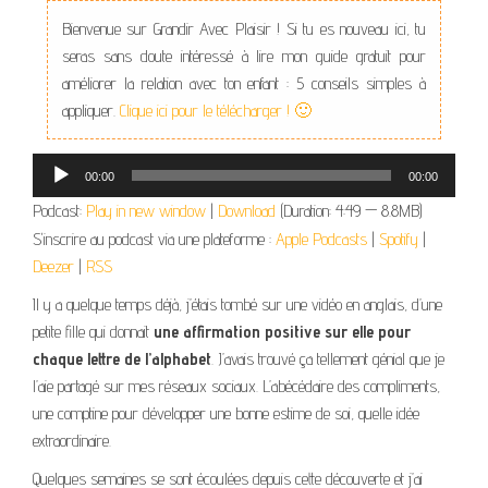
Bienvenue sur Grandir Avec Plaisir ! Si tu es nouveau ici, tu
seras sans doute intéressé à lire mon guide gratuit pour
améliorer la relation avec ton enfant : 5 conseils simples à
appliquer.
Clique ici pour le télécharger ! 🙂
Lecteur
00:00
00:00
audio
Podcast:
Play in new window
|
Download
(Duration: 4:49 — 8.8MB)
S'inscrire au podcast via une plateforme :
Apple Podcasts
|
Spotify
|
Deezer
|
RSS
Il y a quelque temps déjà, j’étais tombé sur une vidéo en anglais, d’une
petite fille qui donnait
une affirmation positive sur elle pour
chaque lettre de l’alphabet
. J’avais trouvé ça tellement génial que je
l’aie partagé sur mes réseaux sociaux. L’abécédaire des compliments,
une comptine pour développer une bonne estime de soi, quelle idée
extraordinaire.
Quelques semaines se sont écoulées depuis cette découverte et j’ai